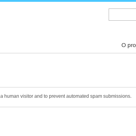
Skip
to
main
content
O pro
re a human visitor and to prevent automated spam submissions.