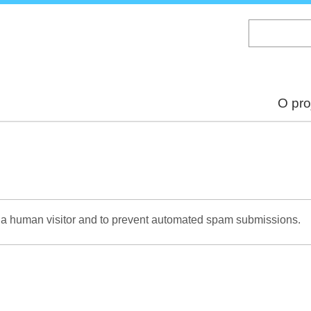
Skip
to
main
content
O pro
re a human visitor and to prevent automated spam submissions.