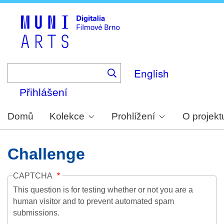
Skip
to
main
content
English
Přihlášení
Domů
Kolekce
Prohlížení
O projekt
Challenge
CAPTCHA
This question is for testing whether or not you are a
human visitor and to prevent automated spam
submissions.