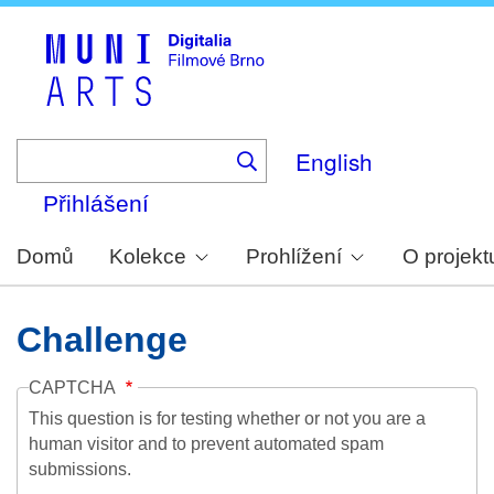
Skip
to
main
content
English
Přihlášení
Domů
Kolekce
Prohlížení
O projekt
Challenge
CAPTCHA
This question is for testing whether or not you are a
human visitor and to prevent automated spam
submissions.