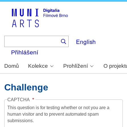
Skip
to
main
content
English
Přihlášení
Domů
Kolekce
Prohlížení
O projekt
Challenge
CAPTCHA
This question is for testing whether or not you are a
human visitor and to prevent automated spam
submissions.