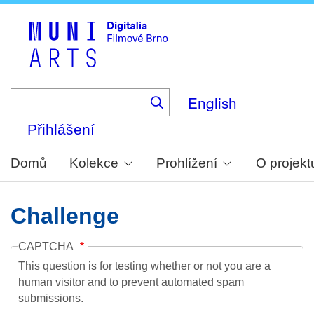
Skip
to
main
content
English
Přihlášení
Domů
Kolekce
Prohlížení
O projekt
Challenge
CAPTCHA
This question is for testing whether or not you are a
human visitor and to prevent automated spam
submissions.