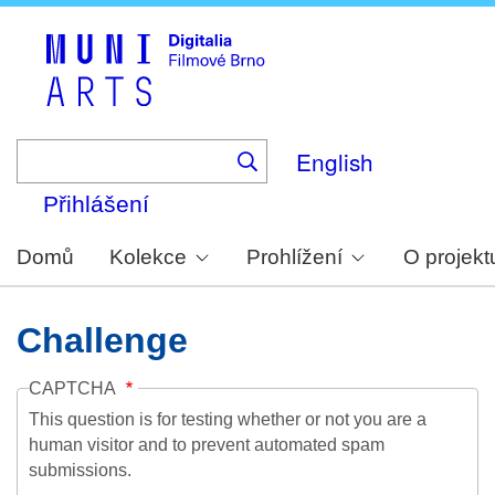
Skip
to
main
content
English
Přihlášení
Domů
Kolekce
Prohlížení
O projekt
Challenge
CAPTCHA
This question is for testing whether or not you are a
human visitor and to prevent automated spam
submissions.