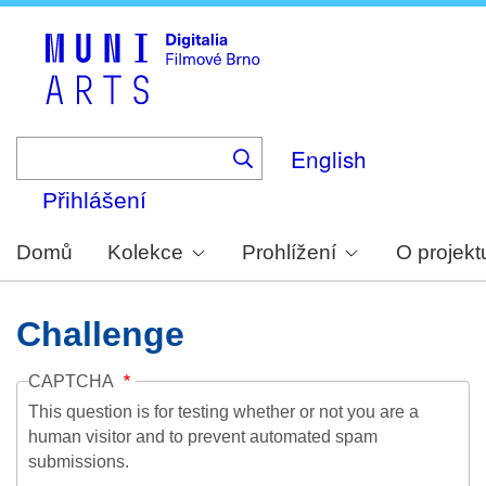
Skip
to
main
content
English
Přihlášení
Domů
Kolekce
Prohlížení
O projekt
Challenge
CAPTCHA
This question is for testing whether or not you are a
human visitor and to prevent automated spam
submissions.