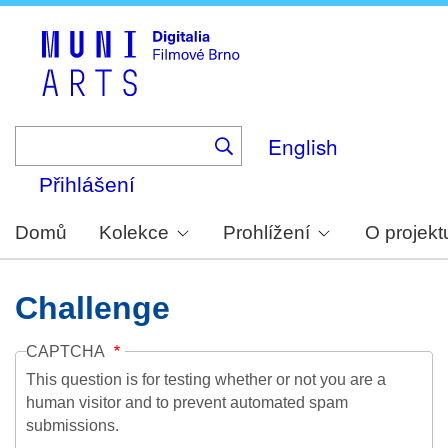
Skip
to
main
content
English
Přihlášení
Domů
Kolekce
Prohlížení
O projekt
Challenge
CAPTCHA
This question is for testing whether or not you are a
human visitor and to prevent automated spam
submissions.