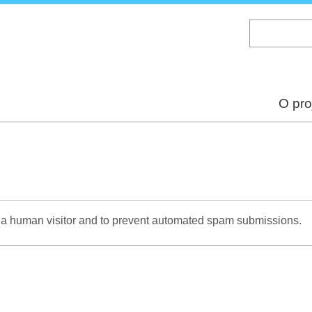
Skip
to
main
content
O pro
re a human visitor and to prevent automated spam submissions.