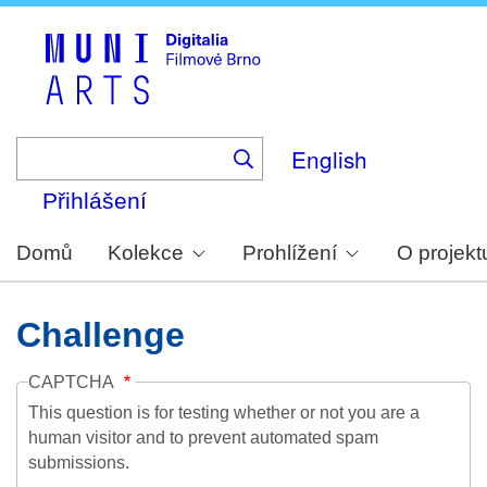
Skip
to
main
content
English
Přihlášení
Domů
Kolekce
Prohlížení
O projekt
Challenge
CAPTCHA
This question is for testing whether or not you are a
human visitor and to prevent automated spam
submissions.