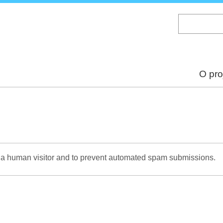
Skip
to
main
content
O pro
re a human visitor and to prevent automated spam submissions.