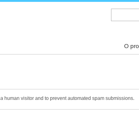
Skip
to
main
content
O pro
re a human visitor and to prevent automated spam submissions.