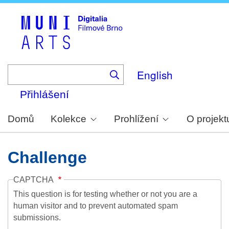
Skip
to
main
content
English
Přihlášení
Domů
Kolekce
Prohlížení
O projekt
Challenge
CAPTCHA
This question is for testing whether or not you are a
human visitor and to prevent automated spam
submissions.