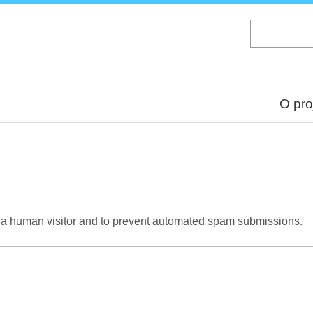
Skip
to
main
content
O pro
re a human visitor and to prevent automated spam submissions.