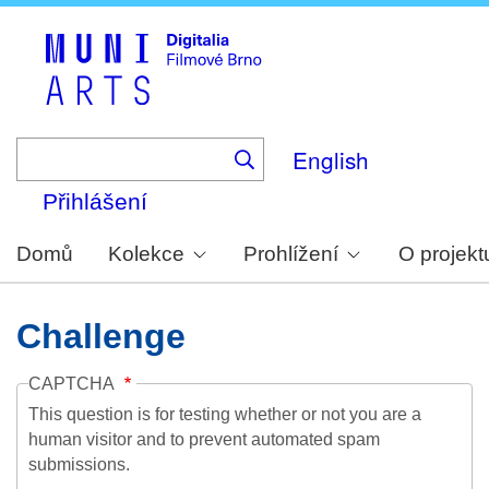
Skip
to
main
content
English
Přihlášení
Domů
Kolekce
Prohlížení
O projekt
Challenge
CAPTCHA
This question is for testing whether or not you are a
human visitor and to prevent automated spam
submissions.