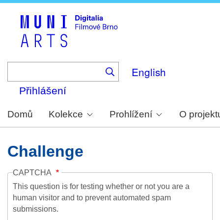
Skip
to
main
content
English
Přihlášení
Domů
Kolekce
Prohlížení
O projekt
Challenge
CAPTCHA
This question is for testing whether or not you are a
human visitor and to prevent automated spam
submissions.