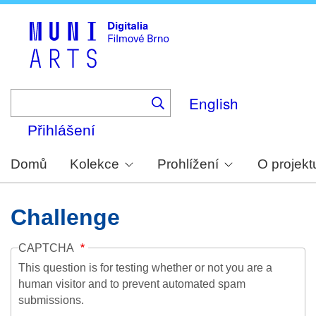
Skip
to
main
content
English
Přihlášení
Domů
Kolekce
Prohlížení
O projekt
Challenge
CAPTCHA
This question is for testing whether or not you are a
human visitor and to prevent automated spam
submissions.