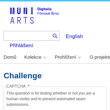
Skip
to
main
content
English
Přihlášení
Domů
Kolekce
Prohlížení
O projekt
Challenge
CAPTCHA
This question is for testing whether or not you are a
human visitor and to prevent automated spam
submissions.