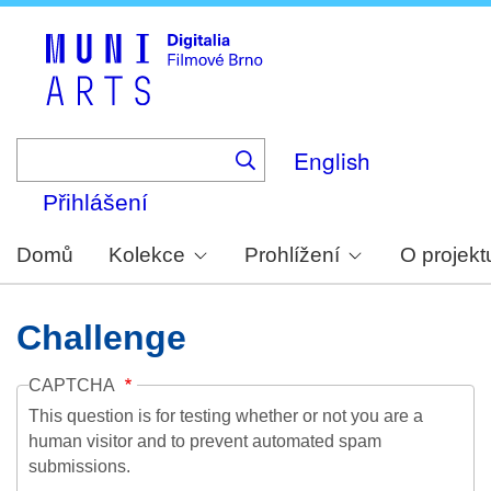
Skip
to
main
content
English
Přihlášení
Domů
Kolekce
Prohlížení
O projekt
Challenge
CAPTCHA
This question is for testing whether or not you are a
human visitor and to prevent automated spam
submissions.