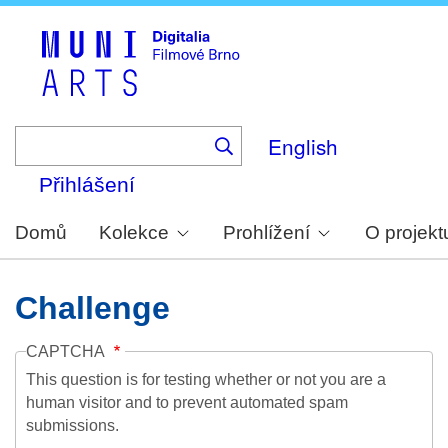
Skip
to
main
content
English
Přihlášení
Domů
Kolekce
Prohlížení
O projekt
Challenge
CAPTCHA
This question is for testing whether or not you are a
human visitor and to prevent automated spam
submissions.