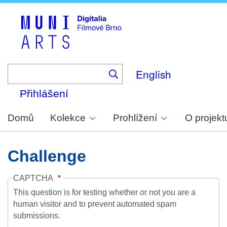
Skip
to
main
content
English
Přihlášení
Domů
Kolekce
Prohlížení
O projekt
Challenge
CAPTCHA
This question is for testing whether or not you are a
human visitor and to prevent automated spam
submissions.