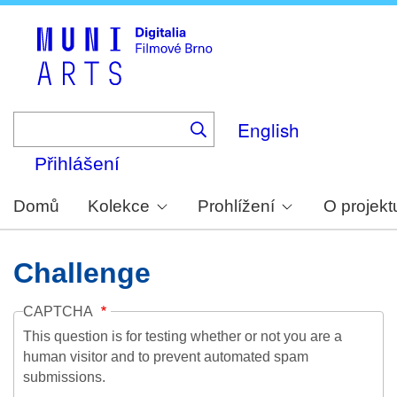
Skip
to
main
content
English
Přihlášení
Domů
Kolekce
Prohlížení
O projekt
Challenge
CAPTCHA
This question is for testing whether or not you are a
human visitor and to prevent automated spam
submissions.