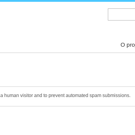
Skip
to
main
content
O pro
re a human visitor and to prevent automated spam submissions.