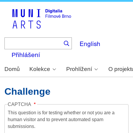
Skip
to
main
content
English
Přihlášení
Domů
Kolekce
Prohlížení
O projekt
Challenge
CAPTCHA
This question is for testing whether or not you are a
human visitor and to prevent automated spam
submissions.