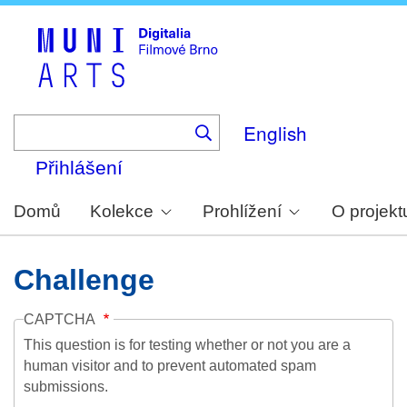
Skip
to
main
content
English
Přihlášení
Domů
Kolekce
Prohlížení
O projekt
Challenge
CAPTCHA
This question is for testing whether or not you are a
human visitor and to prevent automated spam
submissions.