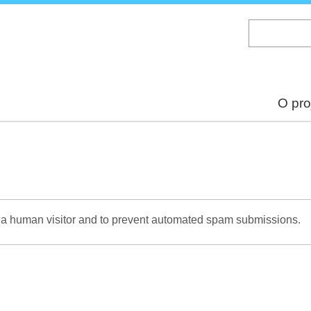
Skip
to
main
content
O pro
re a human visitor and to prevent automated spam submissions.