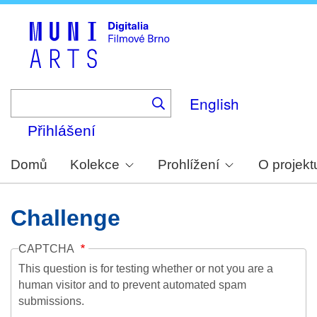
Skip
to
main
content
English
Přihlášení
Domů
Kolekce
Prohlížení
O projekt
Challenge
CAPTCHA
This question is for testing whether or not you are a
human visitor and to prevent automated spam
submissions.