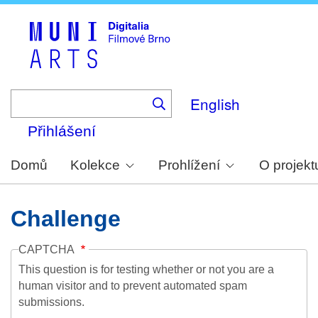
Skip
to
main
content
English
Přihlášení
Domů
Kolekce
Prohlížení
O projekt
Challenge
CAPTCHA
This question is for testing whether or not you are a
human visitor and to prevent automated spam
submissions.