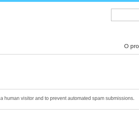
Skip
to
main
content
O pro
re a human visitor and to prevent automated spam submissions.