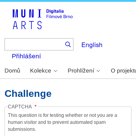
Skip
to
main
content
English
Přihlášení
Domů
Kolekce
Prohlížení
O projekt
Challenge
CAPTCHA
This question is for testing whether or not you are a
human visitor and to prevent automated spam
submissions.