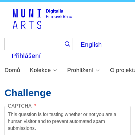
Skip
to
main
content
English
Přihlášení
Domů
Kolekce
Prohlížení
O projekt
Challenge
CAPTCHA
This question is for testing whether or not you are a
human visitor and to prevent automated spam
submissions.