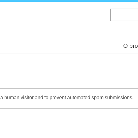
Skip
to
main
content
O pro
re a human visitor and to prevent automated spam submissions.