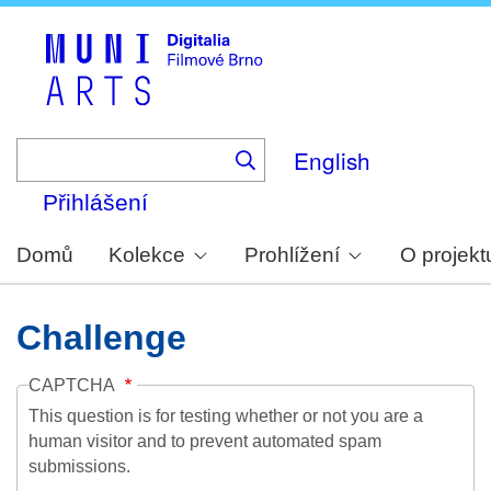
Skip
to
main
content
English
Přihlášení
Domů
Kolekce
Prohlížení
O projekt
Challenge
CAPTCHA
This question is for testing whether or not you are a
human visitor and to prevent automated spam
submissions.