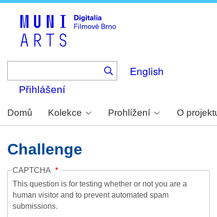
Skip
to
main
content
English
Přihlášení
Domů
Kolekce
Prohlížení
O projekt
Challenge
CAPTCHA
This question is for testing whether or not you are a
human visitor and to prevent automated spam
submissions.