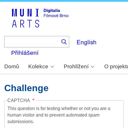
Skip
to
main
content
English
Přihlášení
Domů
Kolekce
Prohlížení
O projekt
Challenge
CAPTCHA
This question is for testing whether or not you are a
human visitor and to prevent automated spam
submissions.