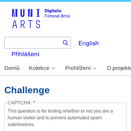
Skip
to
main
content
English
Přihlášení
Domů
Kolekce
Prohlížení
O projekt
Challenge
CAPTCHA
This question is for testing whether or not you are a
human visitor and to prevent automated spam
submissions.