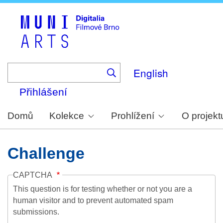
Skip
to
main
content
English
Přihlášení
Domů
Kolekce
Prohlížení
O projekt
Challenge
CAPTCHA
This question is for testing whether or not you are a
human visitor and to prevent automated spam
submissions.