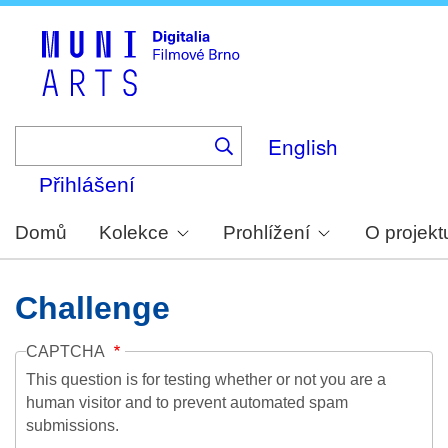
Skip
to
main
content
English
Přihlášení
Domů
Kolekce
Prohlížení
O projekt
Challenge
CAPTCHA
This question is for testing whether or not you are a
human visitor and to prevent automated spam
submissions.