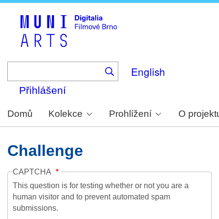
Skip
to
main
content
English
Přihlášení
Domů
Kolekce
Prohlížení
O projekt
Challenge
CAPTCHA
This question is for testing whether or not you are a
human visitor and to prevent automated spam
submissions.