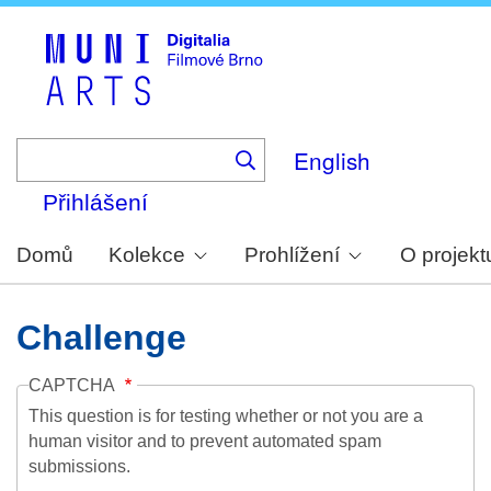
Skip
to
main
content
English
Přihlášení
Domů
Kolekce
Prohlížení
O projekt
Challenge
CAPTCHA
This question is for testing whether or not you are a
human visitor and to prevent automated spam
submissions.