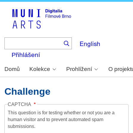
Skip
to
main
content
English
Přihlášení
Domů
Kolekce
Prohlížení
O projekt
Challenge
CAPTCHA
This question is for testing whether or not you are a
human visitor and to prevent automated spam
submissions.