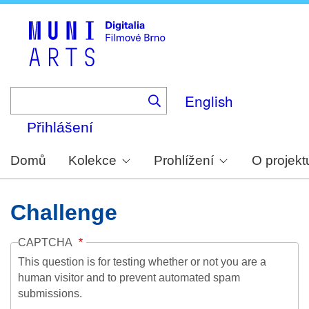
Skip
to
main
content
English
Přihlášení
Domů
Kolekce
Prohlížení
O projekt
Challenge
CAPTCHA
This question is for testing whether or not you are a
human visitor and to prevent automated spam
submissions.