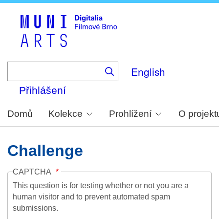
Skip
to
main
content
English
Přihlášení
Domů
Kolekce
Prohlížení
O projekt
Challenge
CAPTCHA
This question is for testing whether or not you are a
human visitor and to prevent automated spam
submissions.