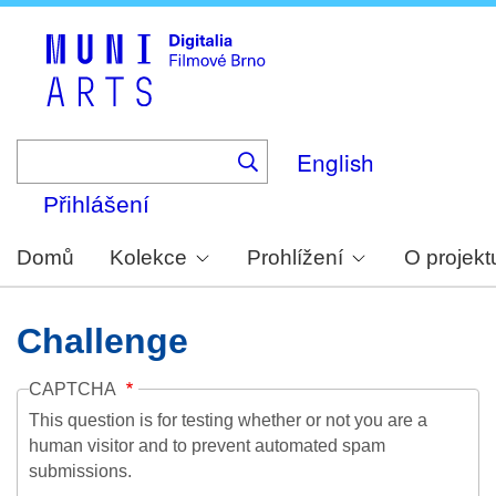
Skip
to
main
content
English
Přihlášení
Domů
Kolekce
Prohlížení
O projekt
Challenge
CAPTCHA
This question is for testing whether or not you are a
human visitor and to prevent automated spam
submissions.