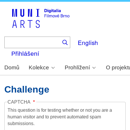
Skip
to
main
content
English
Přihlášení
Domů
Kolekce
Prohlížení
O projekt
Challenge
CAPTCHA
This question is for testing whether or not you are a
human visitor and to prevent automated spam
submissions.