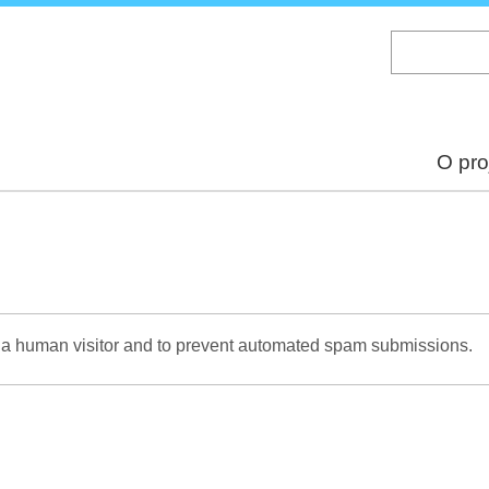
Skip
to
main
content
O pro
re a human visitor and to prevent automated spam submissions.