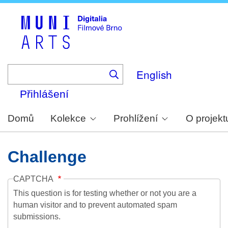
Skip
to
main
content
English
Přihlášení
Domů
Kolekce
Prohlížení
O projekt
Challenge
CAPTCHA
This question is for testing whether or not you are a
human visitor and to prevent automated spam
submissions.