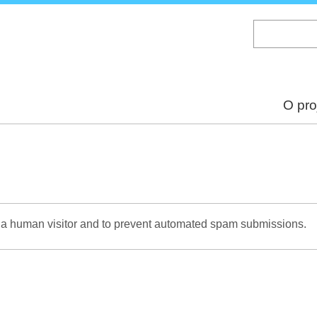
Skip
to
main
content
O pro
re a human visitor and to prevent automated spam submissions.