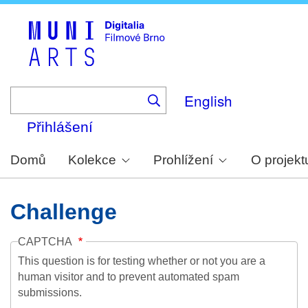
Skip
to
main
content
English
Přihlášení
Domů
Kolekce
Prohlížení
O projekt
Challenge
CAPTCHA
This question is for testing whether or not you are a
human visitor and to prevent automated spam
submissions.